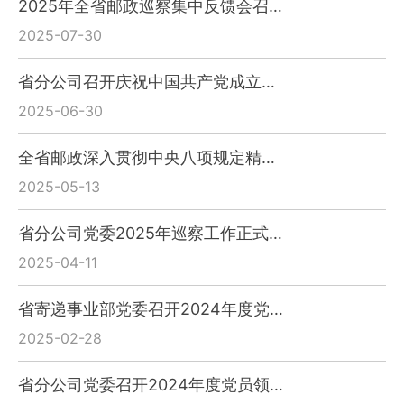
2025年全省邮政巡察集中反馈会召…
2025-07-30
省分公司召开庆祝中国共产党成立…
2025-06-30
全省邮政深入贯彻中央八项规定精…
2025-05-13
省分公司党委2025年巡察工作正式…
2025-04-11
省寄递事业部党委召开2024年度党…
2025-02-28
省分公司党委召开2024年度党员领…