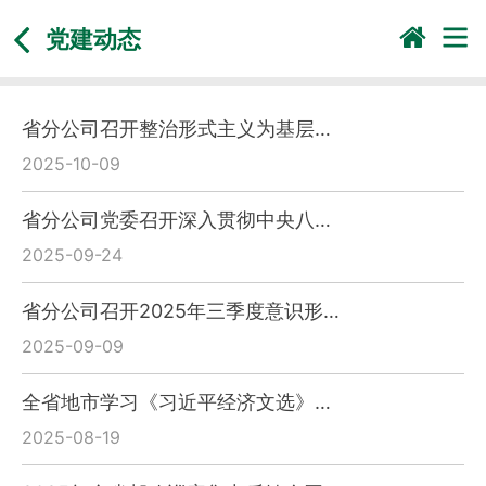
党建动态
省分公司召开整治形式主义为基层…
2025-10-09
省分公司党委召开深入贯彻中央八…
2025-09-24
省分公司召开2025年三季度意识形…
2025-09-09
全省地市学习《习近平经济文选》…
2025-08-19