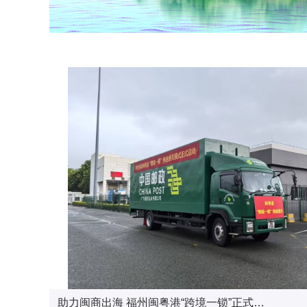
助力闽商出海 福州闽粤港“跨境一锁”正式…