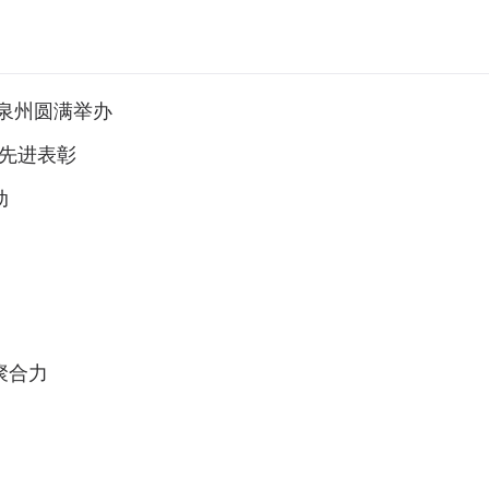
在泉州圆满举办
统先进表彰
动
聚合力
力