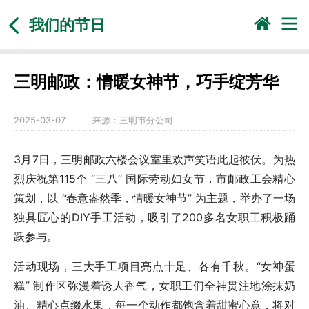
我们的节日
三明邮政：情暖女神节，巧手绽芳华
2025-03-07
来源：
三明市分公司
3月7日，三明邮政六楼会议室里欢声笑语此起彼伏。为热
烈庆祝第115个 “三八” 国际劳动妇女节，市邮政工会精心
策划，以 “春意盎然季，情暖女神节” 为主题，举办了一场
独具匠心的DIY手工活动，吸引了200多名女职工积极踊
跃参与。
活动现场，三大手工项目亮点十足、各有千秋。“女神蛋
糕” 制作区弥漫着诱人香气，女职工们全神贯注地涂抹奶
油、精心点缀水果，每一个动作都饱含着甜蜜心意，将对