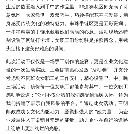
生活的热爱融入到手中的作品里。非遗簪花区则充满了诗
意氛围，大家凭借一双双巧手，巧妙搭配花卉与发簪，亲
身感受传统文化的独特魅力。串珠手链区更是五彩斑斓，
一串串精美的手链承载着她们满满的心意。活动现场还特
别设置了网红打卡墙，女职工们纷纷驻足拍照留念，用镜
头定格下这美好难忘的瞬间。
此次活动不仅仅是一场手工创作的盛宴，更是企业文化建
设的一次生动实践。工会提前贴心发放 “活动券”，并充分
考虑到不同班次女职工的工作安排，精心设置早、中、晚
三场活动，确保每一位女职工都能参与其中。一位女职工
感动地说道：“公司不仅让我们深切感受到温暖关怀，还为
我们搭建了展示自我风采的平台。” 通过此次活动，三明
邮政成功以文化为驱动力，凝聚起强大的 “她力量”，为企
业发展注入了柔韧且坚定的能量，助力企业在前行的道路
上绽放出更加绚烂的光彩。