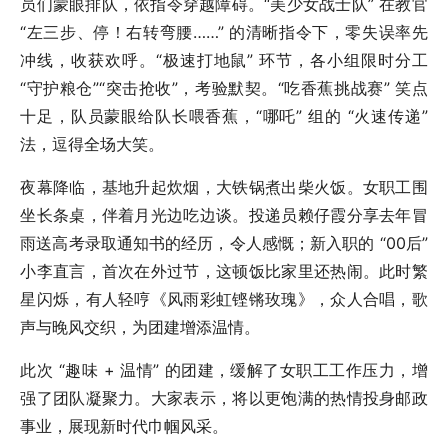
员们蒙眼排队，依指令穿越障碍。“美少女战士队” 在教官
“左三步、停！右转弯腰……” 的清晰指令下，零失误率先
冲线，收获欢呼。“极速打地鼠” 环节，各小组限时分工
“守护粮仓”“突击抢收”，考验默契。“吃香蕉挑战赛” 笑点
十足，队员蒙眼给队长喂香蕉，“哪吒” 组的 “火速传递”
法，逗得全场大笑。
夜幕降临，基地升起炊烟，大铁锅煮出柴火饭。女职工围
坐长条桌，伴着月光边吃边谈。投递员赖仔霞分享去年冒
雨送高考录取通知书的经历，令人感慨；新入职的 “00后”
小李直言，首次在外过节，这顿饭比家里还热闹。此时繁
星闪烁，有人轻哼《风雨彩虹铿锵玫瑰》，众人合唱，歌
声与晚风交织，为团建增添温情。
此次 “趣味 + 温情” 的团建，缓解了女职工工作压力，增
强了团队凝聚力。大家表示，将以更饱满的热情投身邮政
事业，展现新时代巾帼风采。