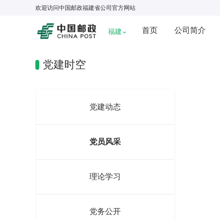
欢迎访问
中国邮政福建省公司
官方网站
首页
公司简介
福建
党建时空
党建动态
党员风采
理论学习
党务公开