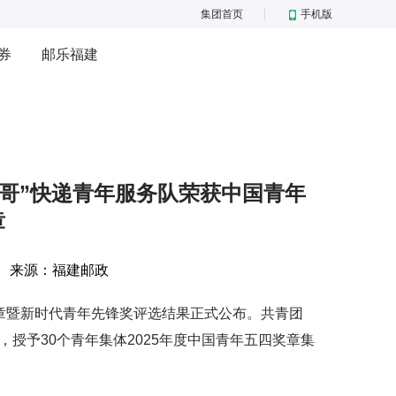
集团首页
手机版
券
邮乐福建
小哥”快递青年服务队荣获中国青年
章
源：
福建邮政
奖章暨新时代青年先锋奖评选结果正式公布。共青团
，授予30个青年集体2025年度中国青年五四奖章集