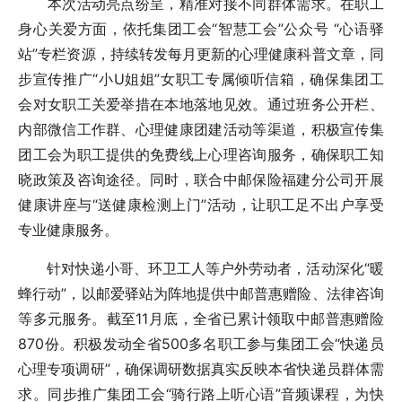
本次活动亮点纷呈，精准对接不同群体需求。在职工
身心关爱方面，依托集团工会“智慧工会”公众号 “心语驿
站”专栏资源，持续转发每月更新的心理健康科普文章，同
步宣传推广“小U姐姐”女职工专属倾听信箱，确保集团工
会对女职工关爱举措在本地落地见效。通过班务公开栏、
内部微信工作群、心理健康团建活动等渠道，积极宣传集
团工会为职工提供的免费线上心理咨询服务，确保职工知
晓政策及咨询途径。同时，联合中邮保险福建分公司开展
健康讲座与“送健康检测上门”活动，让职工足不出户享受
专业健康服务。
针对快递小哥、环卫工人等户外劳动者，活动深化“暖
蜂行动”，以邮爱驿站为阵地提供中邮普惠赠险、法律咨询
等多元服务。截至11月底，全省已累计领取中邮普惠赠险
870份。积极发动全省500多名职工参与集团工会“快递员
心理专项调研”，确保调研数据真实反映本省快递员群体需
求。同步推广集团工会“骑行路上听心语”音频课程，为快