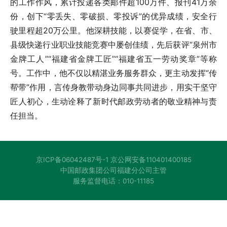
的工作作风，累计投递各类邮件超100万件、报刊41万余
份，创下“零丢失、零破损、零投诉”的优异成绩，安全行
驶里程超20万公里。他深耕技能，以赛促学，在省、市、
县级快递行业职业技能竞赛中屡创佳绩，先后获评“泉州市
金牌工人”“福建省金牌工匠”“福建省五一劳动奖章”等称
号。工作中，他不仅以精湛业务服务群众，更主动发挥“传
帮带”作用，言传身教带动身边同事共同进步，用实干坚守
匠人初心，生动诠释了新时代邮政劳动者的敬业精神与责
任担当。
京ICP备06042487号-1
京公网安备110401400185
中国邮政集团公司福建分公司主管
服务监督电话：010-11185